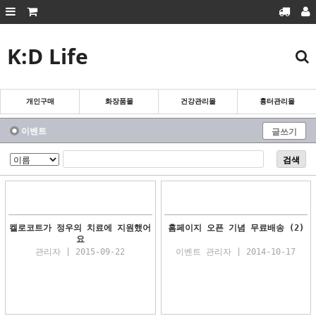
K:D Life
회원가입
로그인
마이페이지
주문조회
장바구니
개인구매
화장품몰
건강관리몰
흉터관리몰
흉터관리몰
화장품몰
이벤트
글쓰기
건강관리몰
검색
개인구매
켈로코트가 정우의 치료에 지원했어
홈페이지 오픈 기념 무료배송
(2)
요
관리자 | 2015-09-22
이벤트 관리자 | 2014-10-17