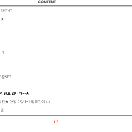
EVENT
트★
관리
종SET
oice 이벤트 입니다~~★
획전★ 한정수량 1+1 깜짝판매
(1)
복권
1
2