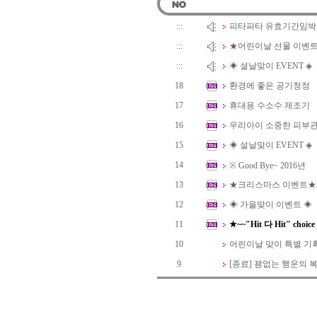
:::
피타파타 유효기간임박 
:::
★어린이날 선물 이벤
:::
◈ 설날맞이 EVENT ◈
18
환경에 좋은 공기청정
17
휴대용 수소수 제조기
16
우리아이 소중한 피부
15
◈ 설날맞이 EVENT ◈
14
※ Good Bye~ 2016년
13
★크리스마스 이벤트★3
12
◈ 가을맞이 이벤트 ◈
11
★~~"Hit 다 Hit" ch
10
어린이날 맞이 특별 기
9
[종료] 꽝없는 행운의 