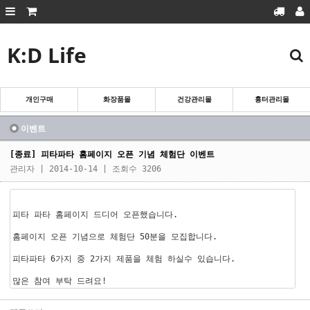
K:D Life
회원가입
로그인
마이페이지
주문조회
장바구니
개인구매
화장품몰
건강관리몰
흉터관리몰
흉터관리몰
화장품몰
이벤트
건강관리몰
[종료] 피타파타 홈페이지 오픈 기념 체험단 이벤트
관리자
| 2014-10-14 | 조회수 3206
개인구매
피타 파타 홈페이지 드디어 오픈했습니다.
홈페이지 오픈 기념으로 체험단 50분을 모집합니다.
피타파타 6가지 중 2가지 제품을 체험 하실수 있습니다.
많은 참여 부탁 드려요!