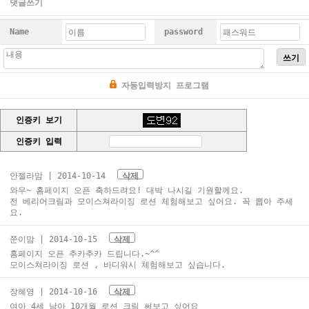
댓글쓰기
Name
password
쓰기
자동입력방지 프로그램
인증키 보기
인증키 입력
안젤라맘
| 2014-10-14
삭제
와우~ 홈페이지 오픈 축하드려요! 대박 나시길 기원할께요.
전 베리어크림과 모이스쳐라이징 로션 체험해보고 싶어요. 꼭 뽑아 주세
요.
쭌이맘
| 2014-10-15
삭제
홈페이지 오픈 추카추카 드립니다.~^^
모이스쳐라이징 로션 , 바디워시 체험해보고 싶습니다.
장혜영
| 2014-10-16
삭제
여아 4세 남아 10개월 로션 크림 써보고 싶어요