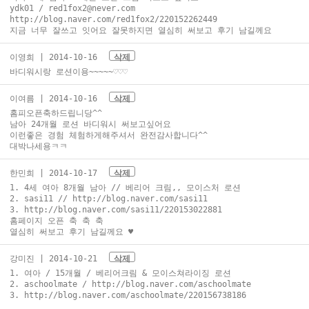
ydk01 / red1fox2@never.com
http://blog.naver.com/red1fox2/220152262449
지금 너무 잘쓰고 잇어요 잘못하지면 열심히 써보고 후기 남길께요
이영희
| 2014-10-16
삭제
바디워시랑 로션이용~~~~~♡♡♡
이여름
| 2014-10-16
삭제
홈피오픈축하드립니당^^
남아 24개월 로션 바디워시 써보고싶어요
이런좋은 경험 체험하게해주셔서 완전감사합니다^^
대박나세용ㅋㅋ
한민희
| 2014-10-17
삭제
1. 4세 여아 8개월 남아 // 베리어 크림,, 모이스처 로션
2. sasi11 // http://blog.naver.com/sasi11
3. http://blog.naver.com/sasi11/220153022881
홈페이지 오픈 축 축 축
열심히 써보고 후기 남길께요 ♥
강미진
| 2014-10-21
삭제
1. 여아 / 15개월 / 베리어크림 & 모이스쳐라이징 로션
2. aschoolmate / http://blog.naver.com/aschoolmate
3. http://blog.naver.com/aschoolmate/220156738186