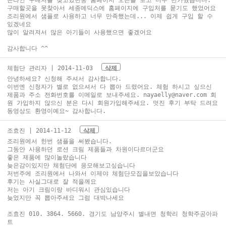
온라인 구매처를 찾고있던중 홈페이지 오픈을 보고 너무 반가웠습니다.
구매할곳을 못찾아서 세종메딕스에 홈페이지에 구입처를 묻기도 했었어요
조리원에서 샘플로 사용하고 너무 만족했는데... 이제 쉽게 구입 할 수
있겠네요
많이 알려져서 많은 아기들이 사용했으면 좋겠어요
감사합니다 ^^
체험단 관리자
| 2014-11-03
삭제
안녕하세요? 신청해 주셔서 감사합니다.
이번엔 신청자가 별로 없으셔서 다 뽑아 드렸어요. 체험 하시고 싶으신
제품과 주소 전화번호를 이메일로 보내주세요. nayaelly@naver.com 회
원 가입하지 않으신 분은 다시 회원가입해주세요. 멋진 후기 부탁 드려요
동영상도 환영이예요~ 감사합니다.
조효진
| 2014-11-12
삭제
조리원에서 한번 샘플을 써봤습니다.
그동안 사용하던 로션 크림 제품들과 차원이다르더군요
좋은 제품에 많이놀랐습니다
늦은감이있지만 체험단에 응모해보고싶습니다
저번주에 조리원에서 나와서 이제야 체험단모집을보았습니다
후기는 사실그대로 잘 적을께요
저는 아기 크림이랑 바디워시 관심있습니다
늦었지만 꼭 뽑아주세요 그럼 대박나세요
조효진 010. 3864. 5660. 경기도 남양주시 별내면 청학리 청학주공아파
트