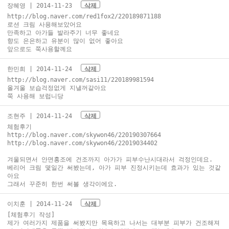
장혜영
| 2014-11-23
삭제
http://blog.naver.com/red1fox2/220189871188
로션 크림 사용해보았어요
만족하고 아가들 발라주기 너무 좋네요
향도 은은하고 유분이 많이 없어 좋아요
앞으로도 쭉사용할께요
한민희
| 2014-11-24
삭제
http://blog.naver.com/sasi11/220189981594
올겨울 보습걱정없게 지낼꺼같아요
쭉 사용해 보럽니당
조현주
| 2014-11-24
삭제
체험후기
http://blog.naver.com/skywon46/220190307664
http://blog.naver.com/skywon46/22019034402
겨울되면서 안면홍조에 건조까지 아가가 피부수난시대라서 걱정인데요.
베리어 크림 몇일간 써봤는데, 아가 피부 진정시키는데 효과가 있는 것같
아요
그래서 꾸준히 한번 써볼 생각이에요.
이치훈
| 2014-11-24
삭제
[체험후기 작성]
제가 여러가지 제품을 써봤지만 목욕하고 나서는 대부분 피부가 건조해져