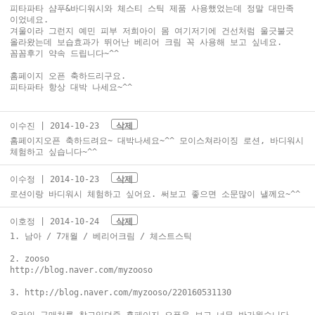
피타파타 샴푸&바디워시와 체스티 스틱 제품 사용했었는데 정말 대만족
이었네요.
겨울이라 그런지 예민 피부 저희아이 몸 여기저기에 건선처럼 울긋불긋
올라왔는데 보습효과가 뛰어난 베리어 크림 꼭 사용해 보고 싶네요.
꼼꼼후기 약속 드립니다~^^
홈페이지 오픈 축하드리구요.
피타파타 항상 대박 나세요~^^
이수진
| 2014-10-23
삭제
홈페이지오픈 축하드려요~ 대박나세요~^^ 모이스쳐라이징 로션, 바디워시
체험하고 싶습니다~^^
이수정
| 2014-10-23
삭제
로션이랑 바디워시 체험하고 싶어요. 써보고 좋으면 소문많이 낼께요~^^
이호정
| 2014-10-24
삭제
1. 남아 / 7개월 / 베리어크림 / 체스트스틱
2. zooso
http://blog.naver.com/myzooso
3. http://blog.naver.com/myzooso/220160531130