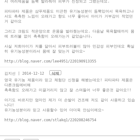
서 여러제품을 듬뿍 발라줘야 피부가 진정되고 그랬는데요.
피타파타 제품은 샴푸제품도 미끈한 유기농성분이 듬뿍있어서 목욕하고나
서도 촉촉한 느낌이 오래가고 향도 너무 좋아서 아이가 거부감이 적었던
거 같아요
그리고 크림도 적은양으로 온몸을 발라줬는데요. 다음날 목욕할때까지 몸
에 트러불 없이 촉촉함이 오래가는거 같았습니다.
사실 저희아이가 저를 닮아서 피부트러불이 많아 민감성 피부인데요 확실
히 유기농성분이라서 몸에 잘 맞는거 같아요~
http://blog.naver.com/lee4951/220190913355
김지선
| 2014-12-12
삭제
영국 유기농 제품이라 믿고 체험단 신청을 해봤는데요! 피타파타 제품은
다른크림에비해
촉촉함도 오래가고 미끌거리지 않고 잘 스며들어 너무 좋은것 같아요!!
아기도 바르지만 엄마인 제가 더 손발이 건조해 저도 같이 사용하고 있습
니다!
유기농성분이라 믿고 사용할수 있어 더더욱 안심이에요~
http://blog.naver.com/stlakq1/220208246754