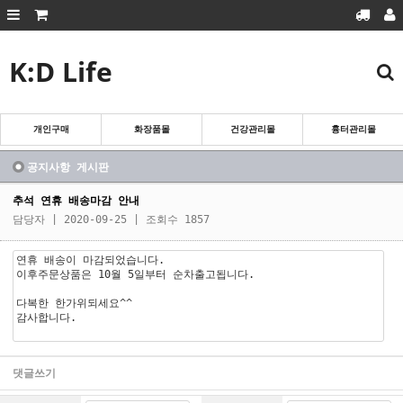
K:D Life
회원가입
로그인
마이페이지
주문조회
장바구니
개인구매
화장품몰
건강관리몰
흉터관리몰
흉터관리몰
화장품몰
공지사항 게시판
건강관리몰
추석 연휴 배송마감 안내
담당자
| 2020-09-25 | 조회수 1857
개인구매
연휴 배송이 마감되었습니다.
이후주문상품은 10월 5일부터 순차출고됩니다.
다복한 한가위되세요^^
감사합니다.
댓글쓰기