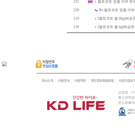
221
켈로코트 정품 여부 문의 (GTI
220
Re:
켈로코트 정품 여부 문의 (
219
[켈로코트 젤 60g]
배송
218
[켈로코트 젤 6g]
배송문
상점명 : 가
통신판매업신
본쇼핑몰에