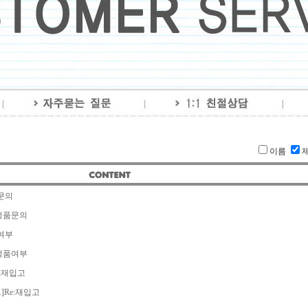
이름
문의
정품문의
여부
정품여부
]
재입고
]
Re:
재입고