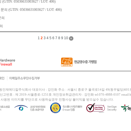
N: 05036631003627 / LOT: 406)
GTIN: 05036631003627 / LOT: 406)
문의
의
1
2
3
4
5
6
7
8
9
10
동인재메디칼주식회사 대표이사 : 강인화 주소 : 서울시 종로구 율곡로14길 49(동우빌딩)601호 사
고번호 : 제 2019-서울종로-1251호 개인정보취급관리자 :
강인화
tel:070-4888-0107 email:h
 사용된 이미지를 무단으로 사용하실경우 민형사상 불이익을 받으실수 있습니다.