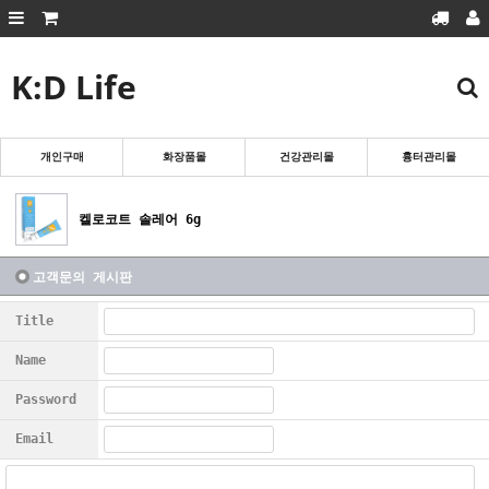
K:D Life
회원가입
로그인
마이페이지
주문조회
장바구니
개인구매
화장품몰
건강관리몰
흉터관리몰
흉터관리몰
화장품몰
켈로코트 솔레어 6g
건강관리몰
개인구매
고객문의 게시판
Title
Name
Password
Email