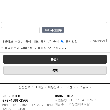
사진첨부
약관보기
개인정보 수집,이용에 대한 동의
동의
동의안함
* 동의하셔야 서비스를 이용하실 수 있습니다.
글쓰기
목록
상점정보
/
PC버전
/
이용안내
/
고객센터
/
커뮤니티
CS CENTER
BANK INFO
070-4888-2566
국민은행 031637-04-002682
예금주 : 가동인재메디칼
MON - FRI 9:00 ~ 17:00 / LUNCH
.
12:00 ~ 13:00