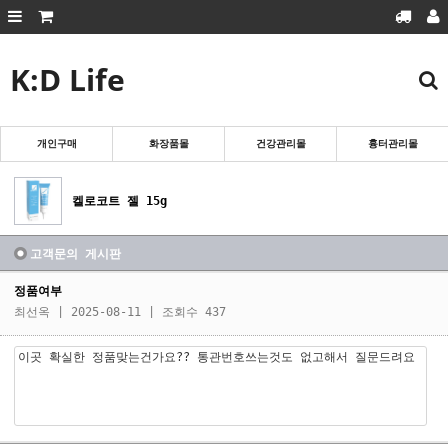
K:D Life
회원가입
로그인
마이페이지
주문조회
장바구니
개인구매
화장품몰
건강관리몰
흉터관리몰
흉터관리몰
화장품몰
켈로코트 젤 15g
건강관리몰
개인구매
고객문의 게시판
정품여부
최선옥
| 2025-08-11 | 조회수 437
이곳 확실한 정품맞는건가요?? 통관번호쓰는것도 없고해서 질문드려요