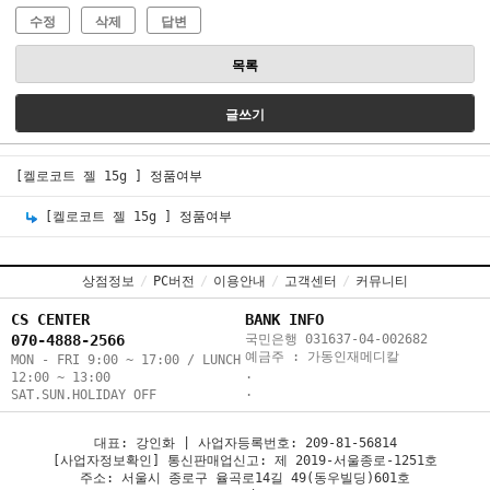
수정
삭제
답변
목록
글쓰기
[켈로코트 젤 15g ]
정품여부
[켈로코트 젤 15g ]
정품여부
상점정보
/
PC버전
/
이용안내
/
고객센터
/
커뮤니티
CS CENTER
BANK INFO
070-4888-2566
국민은행 031637-04-002682
예금주 : 가동인재메디칼
MON - FRI 9:00 ~ 17:00 / LUNCH
.
12:00 ~ 13:00
.
SAT.SUN.HOLIDAY OFF
대표: 강인화 | 사업자등록번호: 209-81-56814
[사업자정보확인] 통신판매업신고: 제 2019-서울종로-1251호
주소: 서울시 종로구 율곡로14길 49(동우빌딩)601호