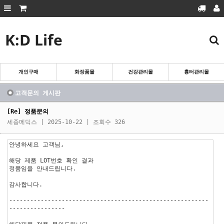
K:D Life
회원가입
로그인
마이페이지
주문조회
장바구니
개인구매
화장품몰
건강관리몰
흉터관리몰
흉터관리몰
화장품몰
고객문의 게시판
건강관리몰
[Re] 정품문의
세종메딕스
| 2025-10-22 | 조회수 326
개인구매
안녕하세요 고객님,
해당 제품 LOT번호 확인 결과
정품임을 안내드립니다.
감사합니다.
---------------------------------------------------------
----------------