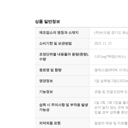
상품 일반정보
제조업소의 명칭과 소재지
(주)비오팜 경기도 화성
소비기한 및 보관방법
2023. 11. 23
포장단위별 내용물의 용량(중량),
1,011mg*90정(1박스)
수량
원료명 및 함량
엠에스엠(MSM, 미국산)
영양정보
1일 섭취량 2정(2,022
기능정보
관절 및 연골건강에 도
1일 2회, 1회 1정
섭취 시 주의사항 및 부작용 발생
손이 닿지 않는 곳에 
가능성
있을 경우 섭취를 중단
의약외품 표현
질병의 예방 및 치료를