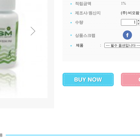
적립금액
1%
제조사/원산지
(주) 비오팜
수량
상품스크랩
제품
: