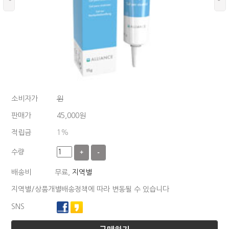
소비자가
원
판매가
45,000
원
적립금
1%
수량
+
-
배송비
무료,
지역별
지역별/상품개별배송정책에 따라 변동될 수 있습니다
SNS