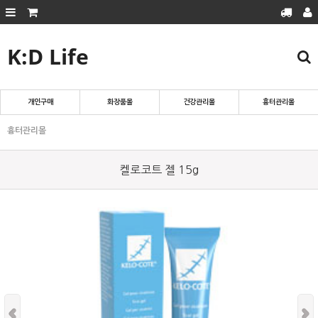
K:D Life
회원가입
로그인
마이페이지
주문조회
장바구니
개인구매
화장품몰
건강관리몰
흉터관리몰
흉터관리몰
흉터관리몰
화장품몰
건강관리몰
켈로코트 젤 15g
개인구매