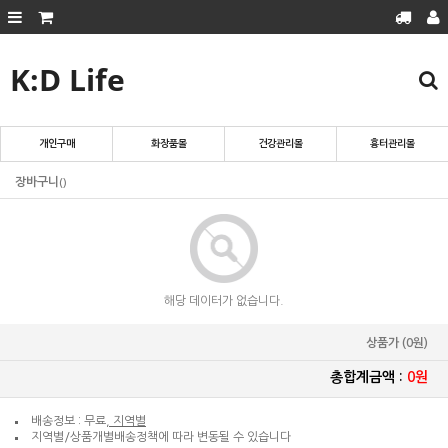
K:D Life
회원가입
로그인
마이페이지
주문조회
장바구니
개인구매
화장품몰
건강관리몰
흉터관리몰
흉터관리몰
장바구니
()
화장품몰
건강관리몰
개인구매
해당 데이터가 없습니다.
상품가 (0원)
총합계금액 :
0원
배송정보 : 무료
, 지역별
지역별/상품개별배송정책에 따라 변동될 수 있습니다